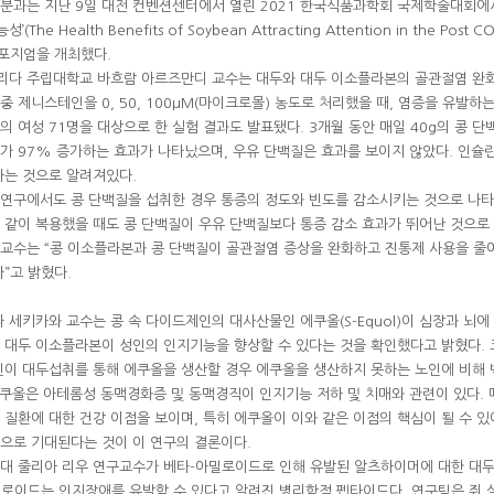
과는 지난 9일 대전 컨벤션센터에서 열린 2021 한국식품과학회 국제학술대회에서
 Health Benefits of Soybean Attracting Attention in the Post C
 심포지엄을 개최했다.
리다 주립대학교 바흐람 아르즈만디 교수는 대두와 대두 이소플라본의 골관절염 완화
중 제니스테인을 0, 50, 100µM(마이크로몰) 농도로 처리했을 때, 염증을 유발하
의 여성 71명을 대상으로 한 실험 결과도 발표됐다. 3개월 동안 매일 40g의 콩 
-I)가 97% 증가하는 효과가 나타났으며, 우유 단백질은 효과를 보이지 않았다. 인슐린
하는 것으로 알려져있다.
 연구에서도 콩 단백질을 섭취한 경우 통증의 정도와 빈도를 감소시키는 것으로 나
 같이 복용했을 때도 콩 단백질이 우유 단백질보다 통증 감소 효과가 뛰어난 것으로
 교수는 “콩 이소플라본과 콩 단백질이 골관절염 증상을 완화하고 진통제 사용을 줄
”고 밝혔다.
세키카와 교수는 콩 속 다이드제인의 대사산물인 에쿠올(S-Equol)이 심장과 뇌에
 대두 이소플라본이 성인의 인지기능을 향상할 수 있다는 것을 확인했다고 밝혔다. 
노인이 대두섭취를 통해 에쿠올을 생산할 경우 에쿠올을 생산하지 못하는 노인에 비해
에쿠올은 아테롬성 동맥경화증 및 동맥경직이 인지기능 저하 및 치매와 관련이 있다.
 질환에 대한 건강 이점을 보이며, 특히 에쿠올이 이와 같은 이점의 핵심이 될 수 있
으로 기대된다는 것이 이 연구의 결론이다.
문대 줄리아 리우 연구교수가 베타-아밀로이드로 인해 유발된 알츠하이머에 대한 대
로이드는 인지장애를 유발할 수 있다고 알려진 병리학적 펩타이드다. 연구팀은 쥐 실