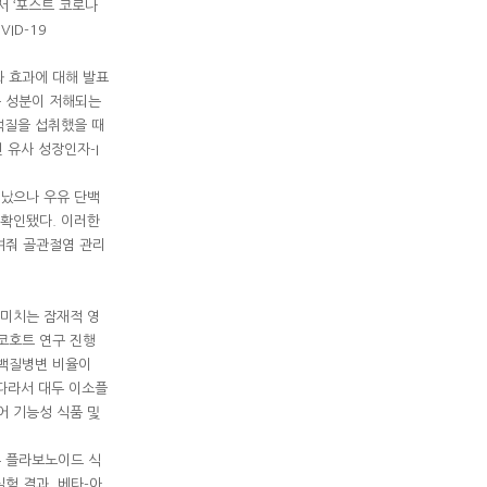
 ‘포스트 코로나
OVID-19
 효과에 대해 발표
는 성분이 저해되는
단백질을 섭취했을 때
 유사 성장인자-I
타났으나 우유 단백
 확인됐다. 이러한
여줘 골관절염 관리
 미치는 잠재적 영
코호트 연구 진행
 백질병변 비율이
 따라서 대두 이소플
어 기능성 식품 및
두 플라보노이드 식
험 결과, 베타-아