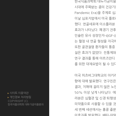
한국식품과학회 대두가공이용분
시대에 주목받는 콩의 건강기능성’(The
Pandemic Era)을 주제로
이날 심포지엄에서 미국 플로
했다. 연골세포에 이소플라본 
효과가 나타났다. 폐경기 전후
인슐린 유사 성장인자-I(IGF
는 혈청 내 연골 형성을 자극
또한 골관절염 환자들의 통증
질은 효과가 없었다. 진통제와
연구 결과를 통해 아르즈만디
를 위한 대체요법이 될 수 있다
미국 피츠버그대학교의 아키라 
향에 대해 발표했다. 연구진은
결과, 치매에 걸리지 않은 
50% 이상 낮게 나타났다. 
사이트 이용약관
개인정보 처리방침
라본은 심혈관 및 신경 퇴행성
COPYRIGHT (C)
의약품으로 사용할 수 있을 것
한국식품과학회 대두가공이용분과
세 번째 세션에서는 홍콩 중
이효과를 발표했다. 베타-아밀