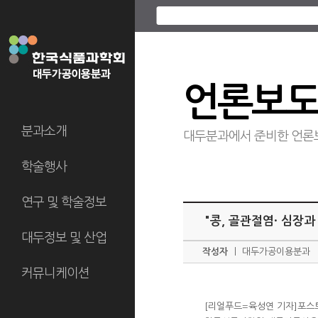
언론보
분과소개
대두분과에서 준비한 언론
학술행사
연구 및 학술정보
"콩, 골관절염· 심장
대두정보 및 산업
작성자
ㅣ
대두가공이용분과
커뮤니케이션
[리얼푸드=육성연 기자]포스트