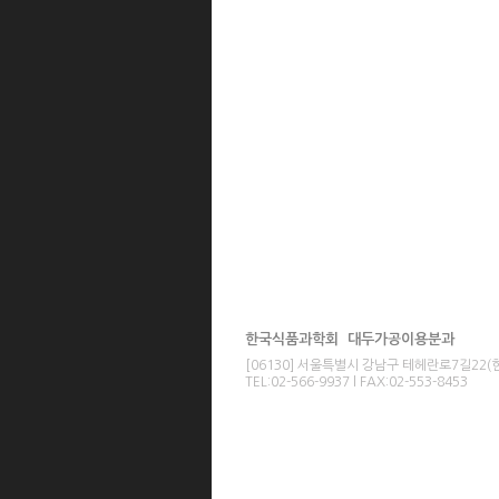
한국식품과학회 대두가공이용분과
[06130] 서울특별시 강남구 테헤란로7길22
TEL:02-566-9937 l FAX:02-553-8453