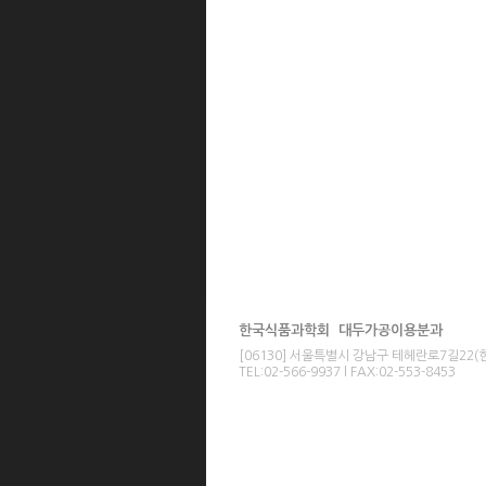
한국식품과학회 대두가공이용분과
[06130] 서울특별시 강남구 테헤란로7길22
TEL:02-566-9937 l FAX:02-553-8453