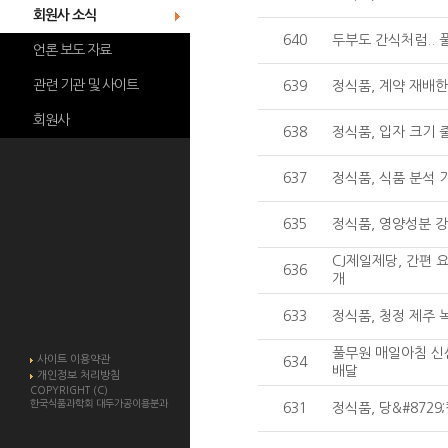
회원사 소식
640
두부도 간식처럼..
언론 보도 자료
관련 기관 및 사이트
639
정식품, 계약 재배한
회원사
638
정식품, 입자 크기 
637
정식품, 식품 분석 
635
정식품, 영양성분 
CJ제일제당, 간편 
636
개
633
정식품, 청정 제주
풀무원 매일아침 신
사이트 이용약관
634
배달
개인정보 처리방침
COPYRIGHT (C)
한국식품과학회 대두가공이용분과
631
정식품, 당&#872