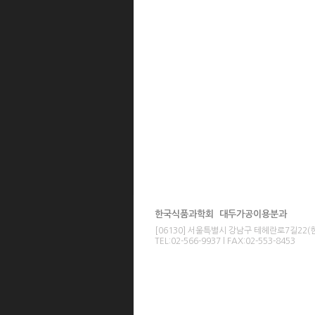
한국식품과학회 대두가공이용분과
[06130] 서울특별시 강남구 테헤란로7길22
TEL:02-566-9937 l FAX:02-553-8453