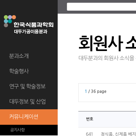
회원사 
분과소개
대두분과의 회원사 소식을
학술행사
연구 및 학술정보
1
/ 36 page
대두정보 및 산업
커뮤니케이션
번호
공지사항
641
정식품, 신제품 베