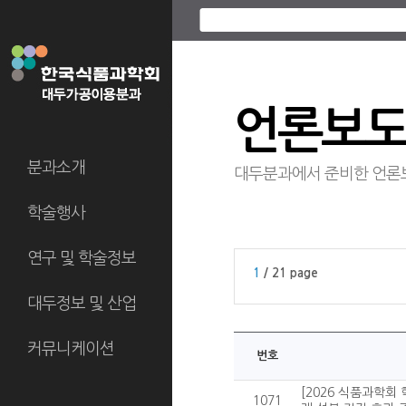
언론보
분과소개
대두분과에서 준비한 언론
학술행사
연구 및 학술정보
1
/ 21 page
대두정보 및 산업
커뮤니케이션
번호
[2026 식품과학회
1071