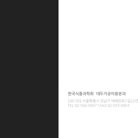
한국식품과학회 대두가공이용분과
[06130] 서울특별시 강남구 테헤란로7길22
TEL:02-566-9937 l FAX:02-553-8453