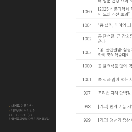
래 성분 건강 효과 
[2025 식품과학회
1060
인 노쇠 개선 효과”
1004
“콩 섭취, 태아의 
콩 단백질, 근 감
1002
춘다
"콩, 골관절염· 심
1003
학회 국제학술대회
1000
콩 발효식품 많이 먹
1001
콩 식품 많이 먹는 사
997
조리법 따라 단백질 
사이트 이용약관
998
[기고] 인지 기능 저
개인정보 처리방침
COPYRIGHT (C)
한국식품과학회 대두가공이용분과
999
[기고] 갱년기 증상