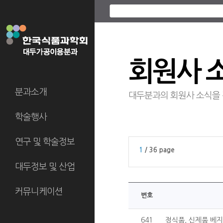
회원사 
분과소개
대두분과의 회원사 소식을
학술행사
연구 및 학술정보
1
/ 36 page
대두정보 및 산업
커뮤니케이션
번호
641
정식품, 신제품 베