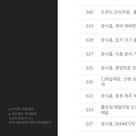
640
두부도 간식처럼..
639
정식품, 계약 재배한
638
정식품, 입자 크기 
637
정식품, 식품 분석 
635
정식품, 영양성분 
CJ제일제당, 간편 
636
개
633
정식품, 청정 제주
풀무원 매일아침 신
사이트 이용약관
634
배달
개인정보 처리방침
COPYRIGHT (C)
한국식품과학회 대두가공이용분과
631
정식품, 당&#872