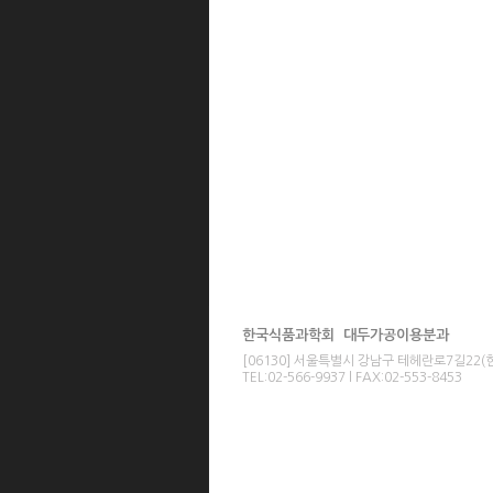
한국식품과학회 대두가공이용분과
[06130] 서울특별시 강남구 테헤란로7길22
TEL:02-566-9937 l FAX:02-553-8453