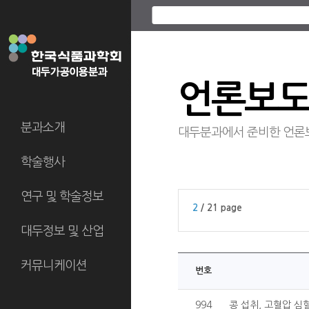
언론보
분과소개
대두분과에서 준비한 언론
학술행사
연구 및 학술정보
2
/ 21 page
대두정보 및 산업
커뮤니케이션
번호
994
콩 섭취, 고혈압 심