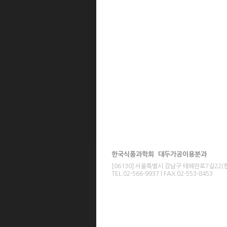
한국식품과학회 대두가공이용분과
[06130] 서울특별시 강남구 테헤란로7길22
TEL:02-566-9937 l FAX:02-553-8453