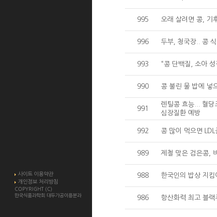
995
오래 살려면 콩, 기
996
두부, 청국장.. 콩 
993
“콩 단백질, 소아 
990
콩 불린 물 밥에 넣
렌틸콩 효능... 혈
991
심장질환 예방
992
콩 많이 먹으면 L
989
제철 맞은 검은콩, 
사이트 이용약관
988
한국인의 밥상 지킴
개인정보 처리방침
COPYRIGHT (C)
한국식품과학회 대두가공이용분과
986
항산화력 최고 블랙