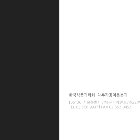
한국식품과학회 대두가공이용분과
[06130] 서울특별시 강남구 테헤란로7길22
TEL:02-566-9937 l FAX:02-553-8453