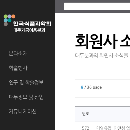
회원사 
분과소개
대두분과의 회원사 소식을
학술행사
연구 및 학술정보
8
/ 36 page
대두정보 및 산업
커뮤니케이션
번호
572
매일유업, 안전성 