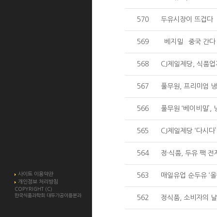
570
두유시장이 뜨겁다
569
`베지밀` 중국 간다
568
CJ제일제당, 식품업계
567
풀무원, 프리미엄 냉
566
풀무원 ‘베이비밀’,
565
CJ제일제당 ‘다시다’
564
정·식품, 두유 팩 전
사이트 이용약관
563
매일유업 순두유 ‘
개인정보 처리방침
COPYRIGHT (C)
한국식품과학회 대두가공이용분과
562
정식품, 소비자의 